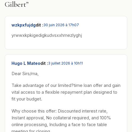
Gilbert”
wzkpxfujdg
dit :
30 juin 2026 à 17h07
yrwwxkpkigedigkudvsxxhmezlyghj
Hugo L Mateo
dit :
3 juillet 2026 à 10h11
Dear Sirs/ma,
Take advantage of our limited?time loan offer and gain
vital access to a flexible repayment plan designed to
fit your budget.
Why choose this offer: Discounted interest rate,
Instant approval, No collateral required, and 100%
online processing, Including a face to face table
meeting for closing.