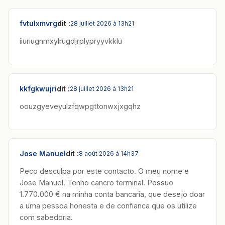
fvtulxmvrg
dit :
28 juillet 2026 à 13h21
iiuriugnmxylrugdjrplypryyvkklu
kkfgkwujri
dit :
28 juillet 2026 à 13h21
oouzgyeveyulzfqwpgttonwxjxgqhz
Jose Manuel
dit :
8 août 2026 à 14h37
Peco desculpa por este contacto. O meu nome e
Jose Manuel. Tenho cancro terminal. Possuo
1.770.000 € na minha conta bancaria, que desejo doar
a uma pessoa honesta e de confianca que os utilize
com sabedoria.