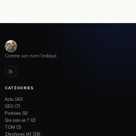
Comme son nom l'indique
CATÉGORIES
Actu
(40)
GEO
(7)
Poésies
(9)
Qui suis-je ?
(2)
TOM
(2)
ZArchives IA1
(39)